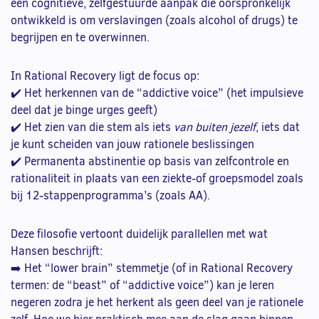
een cognitieve, zelfgestuurde aanpak die oorspronkelijk
ontwikkeld is om verslavingen (zoals alcohol of drugs) te
begrijpen en te overwinnen.
In Rational Recovery ligt de focus op:
✔️ Het herkennen van de “addictive voice” (het impulsieve
deel dat je binge urges geeft)
✔️ Het zien van die stem als iets
van buiten jezelf
, iets dat
je kunt scheiden van jouw rationele beslissingen
✔️ Permanenta abstinentie op basis van zelfcontrole en
rationaliteit in plaats van een ziekte‑of groepsmodel zoals
bij 12‑stappenprogramma’s (zoals AA).
Deze filosofie vertoont duidelijk parallellen met wat
Hansen beschrijft:
➡️ Het “lower brain” stemmetje (of in Rational Recovery
termen: de “beast” of “addictive voice”) kan je leren
negeren zodra je het herkent als geen deel van je rationele